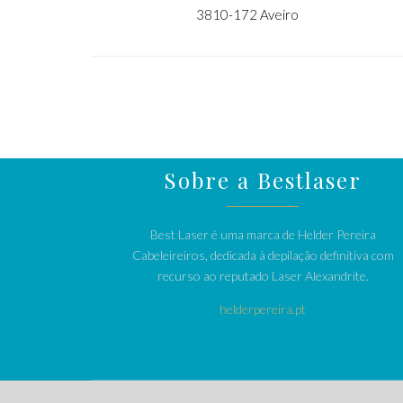
3810-172 Aveiro
Sobre a Bestlaser
Best Laser é uma marca de Helder Pereira
Cabeleireiros, dedicada à depilação definitiva com
recurso ao reputado Laser Alexandrite.
helderpereira.pt