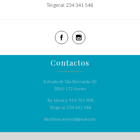
Tel geral: 234 341 548


Contactos
Estrada de São Bernardo 50
3810-172 Aveiro
Tel. técnica: 914 701 908
Tel geral: 234 341 548
bestlaseraveiro@gmail.com